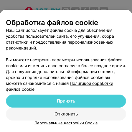
О проекте
Новости проекта
Размещение рекламы
Обработка файлов cookie
Медицинский маркетинг
Публичный договор
Наш сайт использует файлы cookie для обеспечения
удобства пользователей сайта, его улучшения, сбора
Пользовательское соглашение
Способы оплаты
статистики и предоставления персонализированных
Вакансии
Партнеры
рекомендаций.
Написать руководителю 103.by
Вы можете настроить параметры использования файлов
Написать в поддержку
cookie или изменить свое согласие в более позднее время.
Персональные настройки cookie
Для получения дополнительной информации о целях,
сроках и порядке использования файлов cookie вы
Обработка персональных данных
можете ознакомиться с нашей
Политикой обработки
файлов cookie
Принять
Отклонить
ВЫ ВЛАДЕЛЕЦ?
© 2026 ООО «Артокс Лаб», УНП 191700409
| 220012, Республика Беларусь,
Персональные настройки Cookie
г. Минск, улица Толбухина, 2, пом. 16 | help@103.by